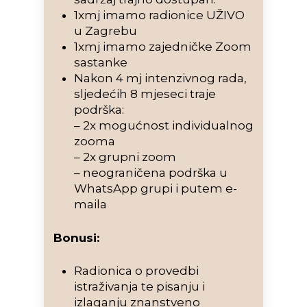
1xmj imamo radionice UŽIVO
u Zagrebu
1xmj imamo zajedničke Zoom
sastanke
Nakon 4 mj intenzivnog rada,
sljedećih 8 mjeseci traje
podrška:
– 2x mogućnost individualnog
zooma
– 2x grupni zoom
– neograničena podrška u
WhatsApp grupi i putem e-
maila
Bonusi:
Radionica o provedbi
istraživanja te pisanju i
izlaganju znanstveno