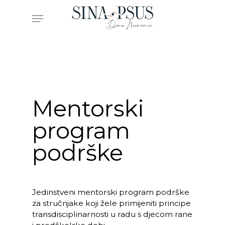
Skip
Menu
to
main
content
Mentorski
program
podrške
Jedinstveni mentorski program podrške
za stručnjake koji žele primijeniti principe
transdisciplinarnosti u radu s djecom rane