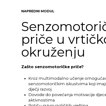
Skip
to
NAPREDNI
MODUL
main
content
Senzomotori
priče
u
vrtič
okruženju
Zašto senzomotoričke priče?
Kroz multimodalno učenje omogućavaj
senzomotoričkim iskustvima koji imaj
dječji razvoj
Dovode do povećanja motivacije djec
aktivnostima
Potiču razvoj različitih vještina