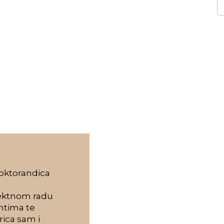
doktorandica
rektnom radu
entima te
ica sam i