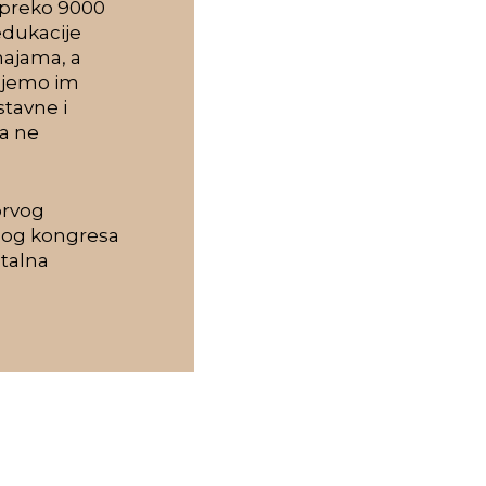
s preko 9000
 edukacije
najama, a
dajemo im
stavne i
a ne
prvog
nog kongresa
atalna