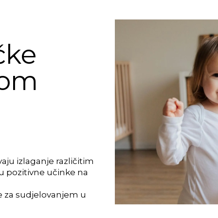
čke
kom
u izlaganje različitim
u pozitivne učinke na
e za sudjelovanjem u