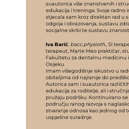
suautorica više znanstvenih i stru
edukacija i treninga. Svoje radno 
stjecala sam kroz direktan rad u 
odgoja i obrazovanja, sustavu zdra
socijalne skrbi te sustavu znanosti
Iva Barić
,
bacc.physioth.
, SI tera
terapeut, Marte Meo praktičar, st
Fakultetu za dentalnu medicinu i
Osijeku.
Imam višegodišnje iskustvo u rad
obiteljima od najranije do predško
Autorica sam i suautorica različiti
edukacija za roditelje, ali i stručnj
pružaju podršku. Kontinuirano s
području ranog razvoja s naglas
stvaranje odnosa kao jednog od 
uspješne suradnje.