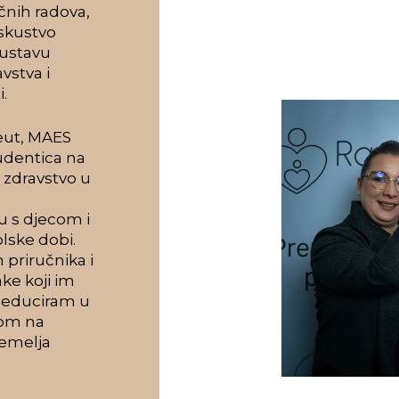
čnih radova,
iskustvo
sustavu
vstva i
.
peut, MAES
udentica na
 zdravstvo u
u s djecom i
lske dobi.
h priručnika i
ake koji im
e educiram u
kom na
temelja