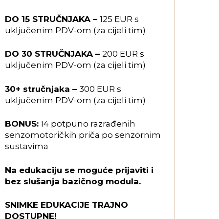
DO 15 STRUČNJAKA –
125 EUR
s
uključenim PDV-om
(za cijeli tim)
DO 30 STRUČNJAKA –
200 EUR
s
uključenim PDV-om
(za cijeli tim)
30+ stručnjaka –
300 EUR
s
uključenim PDV-om
(za cijeli tim)
BONUS:
14 potpuno razrađenih
senzomotoričkih priča po senzornim
sustavima
Na edukaciju se moguće prijaviti i
bez slušanja bazičnog modula.
SNIMKE EDUKACIJE TRAJNO
DOSTUPNE!