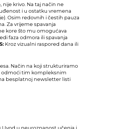
, nije krivo. Na taj način ne
uđenost i u ostatku vremena
dje). Osim redovnih i čestih pauza
na.
Za
vrijeme spavanja
ne kore što mu
omogućava
jedi faza odmora ili spavanja
S:
Kroz vizualni raspored dana ili
cesa. Način na koji strukturiramo
 ili odmoći tim kompleksnim
na besplatnoj newsletter listi
2019) Uvod u neuroznanost učenja i