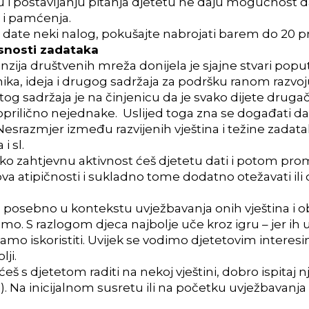
 i postavljanju pitanja djetetu ne daju mogućnost d
i pamćenja.
 date neki nalog, pokušajte nabrojati barem do 20 p
snosti zadataka
ija društvenih mreža donijela je sjajne stvari poput
čnika, ideja i drugog sadržaja za podršku ranom razvo
og sadržaja je na činjenicu da je svako dijete druga
poprilično nejednake. Uslijed toga zna se događati d
srazmjer između razvijenih vještina i težine zadatak
i sl.
iko zahtjevnu aktivnost ćeš djetetu dati i potom pro
a atipičnosti i sukladno tome dodatno otežavati ili o
a, posebno u kontekstu uvježbavanja onih vještina i o
mo. S razlogom djeca najbolje uče kroz igru – jer ih 
amo iskoristiti. U
vijek se vodimo djetetovim interesi
lji.
eš s djetetom raditi na nekoj vještini, dobro ispitaj
i). Na inicijalnom susretu ili na početku uvježbavanja 