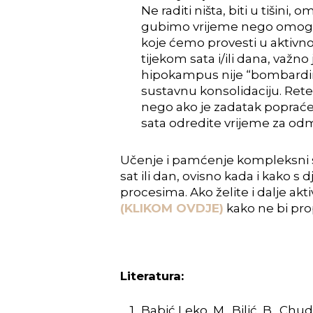
Ne raditi ništa, biti u tišini,
gubimo vrijeme nego omogu
koje ćemo provesti u aktivnos
tijekom sata i/ili dana, važn
hipokampus nije “bombardir
sustavnu konsolidaciju
.
Rete
nego ako je zadatak poprać
sata odredite vrijeme za odmo
Učenje i pamćenje kompleksni su 
sat ili dan, ovisno kada i kako
procesima. Ako želite i dalje ak
(KLIKOM OVDJE)
kako ne bi pro
Literatura:
Babić Leko, M., Bilić, B., Chu