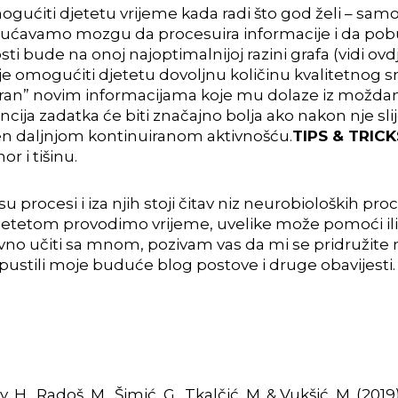
 omogućiti djetetu vrijeme kada radi što god želi – samo
ćavamo mozgu da procesuira informacije i da pob
ti bude na onoj najoptimalnijoj razini grafa (vidi ov
o je omogućiti djetetu dovoljnu količinu kvalitetnog s
an” novim informacijama koje mu dolaze iz možda
ncija zadatka će biti značajno bolja ako nakon nje sli
en daljnjom kontinuiranom aktivnošću.
TIPS & TRICK
r i tišinu.
procesi i iza njih stoji čitav niz neurobioloških pro
 s djetetom provodimo vrijeme, uvelike može pomoći
tivno učiti sa mnom, pozivam vas da mi se pridružite 
pustili moje buduće blog postove i druge obavijesti.
dy, H., Radoš, M., Šimić, G., Tkalčić, M. & Vukšić, M. (