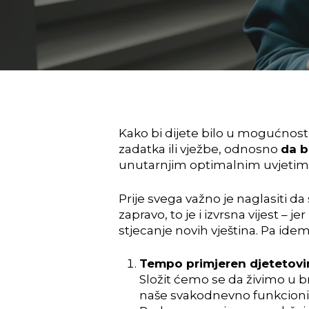
Kako bi dijete bilo u mogućnosti
zadatka ili vježbe, odnosno
da b
unutarnjim optimalnim uvjetima 
Prije svega važno je naglasiti d
zapravo, to je i izvrsna vijest 
stjecanje novih vještina. Pa ide
Tempo primjeren djeteto
Složit ćemo se da živimo u br
naše svakodnevno funkcioniran