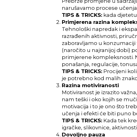
P
rebrze promjene u sadržaju
narušavamo procese učenja 
TIPS & TRICKS:
kada djetetu
Primjerena razina komplek
Tehnološki napredak i ekspanz
razrađenih aktivnosti, priru
zaboravljamo u konzumaciji t
(naročito u najranijoj dobi) 
primjerene kompleksnosti. Ne
ponašanja, regulacije, tonusa 
TIPS & TRICKS:
Procijeni kol
je potrebno kod malih znakov
Razina motiviranosti
Motiviranost je izrazito važn
nam teški i oko kojih se muči
motivacija i to je ono što treb
učenja i efekti će biti puno bo
TIPS & TRICKS:
Kada tek kreć
igračke, slikovnice, aktivnost
Dovoljno pauza