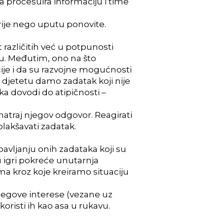
a procesuira informaciju
i time
rije nego uputu ponovite.
 različitih već u potpunosti
ju. Međutim, ono na što
čije i da su razvojne mogućnosti
a djetetu damo zadatak koji nije
a dovodi do atipičnosti –
matraj njegov odgovor. Reagirati
lakšavati zadatak.
bavljanju onih zadataka koji su
u igri pokreće unutarnja
ma kroz koje kreiramo situaciju
 njegove interese (vezane uz
koristi ih kao asa u rukavu.