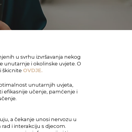
anjenih u svrhu izvršavanja nekog
e unutarnje i okolinske uvjete. O
 škicnite
OVDJE.
optimalnost unutarnjih uvjeta,
ti efikasnije učenje, pamćenje i
učenje.
juju, a čekanje unosi nervozu u
rad i interakciju s djecom.