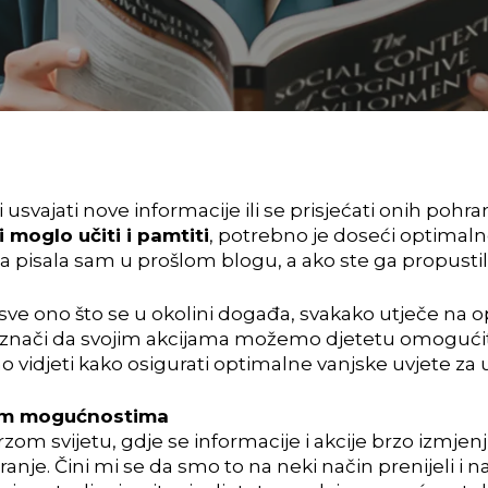
 usvajati nove informacije ili se prisjećati onih pohr
i moglo učiti i pamtiti
, potrebno je doseći optimaln
pisala sam u prošlom blogu, a ako ste ga propustili
a sve ono što se u okolini događa, svakako utječe na 
– jer znači da svojim akcijama možemo djetetu omogući
mo vidjeti kako osigurati optimalne vanjske uvjete za 
vim mogućnostima
zom svijetu, gdje se informacije i akcije brzo izmjen
je. Čini mi se da smo to na neki način prenijeli i na 